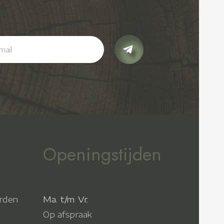
Openingstijden
rden
Ma. t/m Vr.
Op afspraak