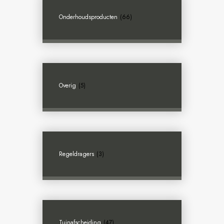
Onderhoudsproducten
(66)
Overig
(5)
Regeldragers
(3)
Tuinafscheiding
(47)