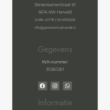
Stenenkamerstraat 61
6674 AW Herveld
0488-427778
|
06-16783228
info@gemarkohouthandel.nl
Gegevens
KVK-nummer:
30260261
Informatie